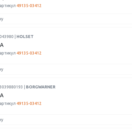
 артикул
49135-03412
ну
043980 |
HOLSET
А
 артикул
49135-03412
ну
53039880193 |
BORGWARNER
А
 артикул
49135-03412
ну