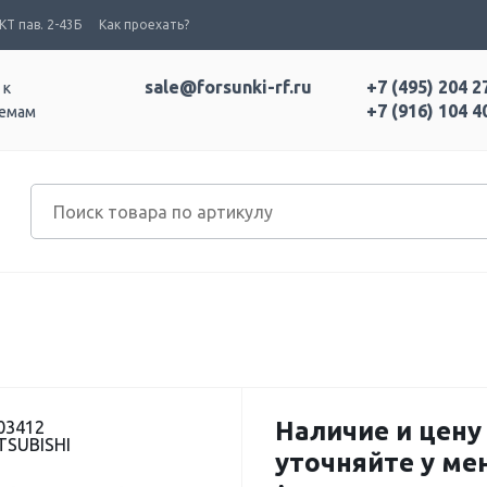
Т пав. 2-43Б
Как проехать?
sale@forsunki-rf.ru
+7 (495) 204 2
 к
+7 (916) 104 4
темам
Наличие и цену
03412
TSUBISHI
уточняйте у м