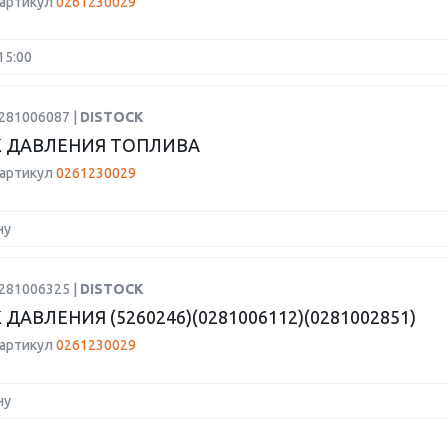
 артикул
0261230029
15:00
0281006087 |
DISTOCK
 ДАВЛЕНИЯ ТОПЛИВА
 артикул
0261230029
ну
0281006325 |
DISTOCK
ДАВЛЕНИЯ (5260246)(0281006112)(0281002851)
 артикул
0261230029
ну