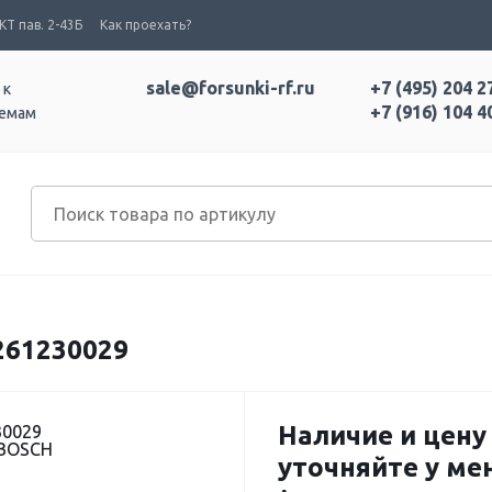
Т пав. 2-43Б
Как проехать?
sale@forsunki-rf.ru
+7 (495) 204 2
 к
+7 (916) 104 4
темам
61230029
Наличие и цену
30029
 BOSCH
уточняйте у м