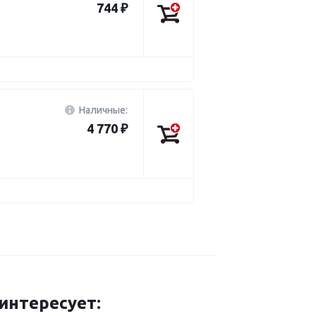
744 ₽
Наличные:
4 770 ₽
нтересует: