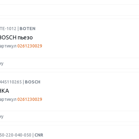
TE-1012 |
BOTEN
BOSCH пьезо
 артикул
0261230029
ну
0445110265 |
BOSCH
НКА
 артикул
0261230029
ну
50-220-040-050 |
CNR