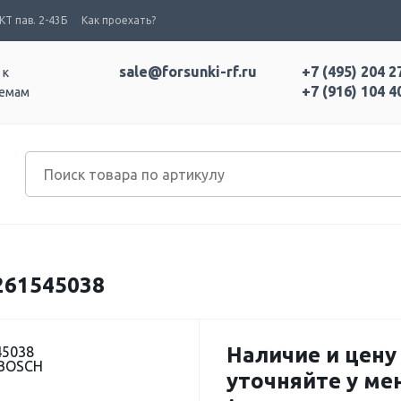
Т пав. 2-43Б
Как проехать?
sale@forsunki-rf.ru
+7 (495) 204 2
 к
+7 (916) 104 4
темам
61545038
Наличие и цену
45038
 BOSCH
уточняйте у м