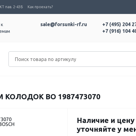
Т пав. 2-43Б
Как проехать?
sale@forsunki-rf.ru
+7 (495) 204 2
 к
+7 (916) 104 4
темам
 КОЛОДОК BO 1987473070
Наличие и цену
73070
 BOSCH
уточняйте у м