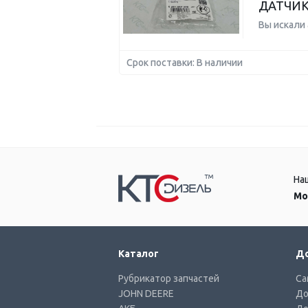
ДАТЧИК
Вы искали
Срок поставки: В наличии
На
Мо
Каталог
До
Рубрикатор запчастей
Са
JOHN DEERE
До