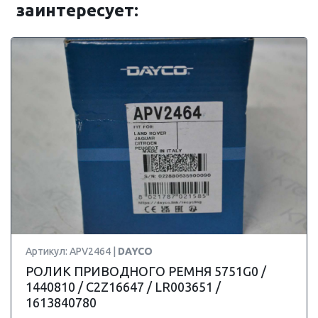
заинтересует:
Артикул: APV2464 |
DAYCO
РОЛИК ПРИВОДНОГО РЕМНЯ 5751G0 /
1440810 / C2Z16647 / LR003651 /
1613840780