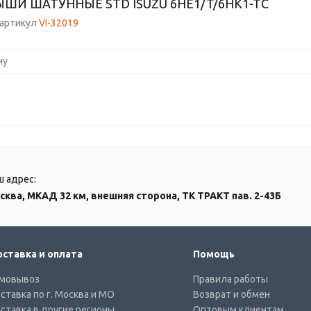
ШИ ШАТУННЫЕ STD ISUZU 6HE1/T/6HK1-TC
 артикул
VI-32019
ну
ш адрес:
сква, МКАД 32 км, внешняя сторона, ТК ТРАКТ пав. 2-43Б
ставка и оплата
Помощь
мовывоз
Правила работы
ставка по г. Москва и МО
Возврат и обмен
ставка в другие регионы
Оптовым клиентам