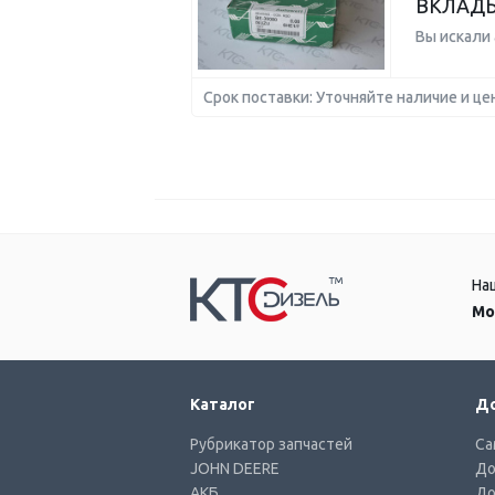
ВКЛАДЫ
Вы искали
Срок поставки: Уточняйте наличие и це
На
Мо
Каталог
До
Рубрикатор запчастей
Са
JOHN DEERE
До
АКБ
До