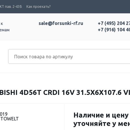
Т пав. 2-43Б
Как проехать?
sale@forsunki-rf.ru
+7 (495) 204 2
 к
+7 (916) 104 4
темам
SHI 4D56T CRDI 16V 31.5X6X107.6 V
Наличие и цену
2019
UTOWELT
уточняйте у м