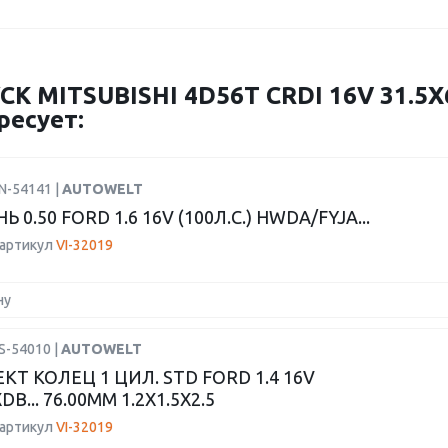
 MITSUBISHI 4D56T CRDI 16V 31.5X6
ресует:
N-54141 |
AUTOWELT
 0.50 FORD 1.6 16V (100Л.С.) HWDA/FYJA...
 артикул
VI-32019
ну
S-54010 |
AUTOWELT
Т КОЛЕЦ 1 ЦИЛ. STD FORD 1.4 16V
B... 76.00MM 1.2X1.5X2.5
 артикул
VI-32019