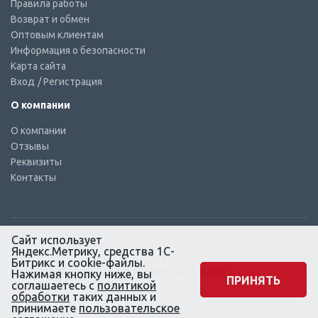
Правила работы
Возврат и обмен
Оптовым клиентам
Информация о безопасности
Карта сайта
Вход
/ Регистрация
О компании
О компании
Отзывы
Реквизиты
Контакты
Сайт использует
Яндекс.Метрику, средства 1С-
© КТС-Дизель – Комплектующие к топливным системам
Все права защищены, 2003 – 2025
Битрикс и cookie-файлы.
Согласие на обработку персональных данных
Нажимая кнопку ниже, вы
ПРИНЯТЬ
соглашаетесь с
политикой
Сайт создан в маркетинговом
обработки
таких данных и
агентстве KLUEV.BZ
принимаете
пользовательское