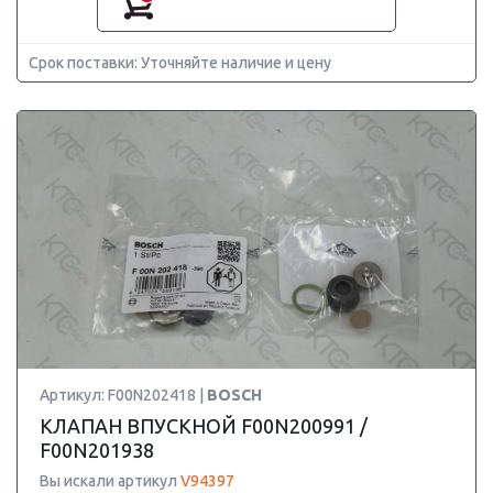
Срок поставки: Уточняйте наличие и цену
Артикул: F00N202418 |
BOSCH
КЛАПАН ВПУСКНОЙ F00N200991 /
F00N201938
Вы искали артикул
V94397