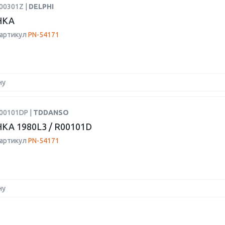
00301Z |
DELPHI
НКА
 артикул
PN-54171
ну
R00101DP |
TDDANSO
А 1980L3 / R00101D
 артикул
PN-54171
ну