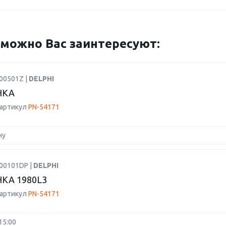
можно Вас заинтересуют:
00501Z |
DELPHI
НКА
 артикул
PN-54171
ну
R00101DP |
DELPHI
КА 1980L3
 артикул
PN-54171
15:00