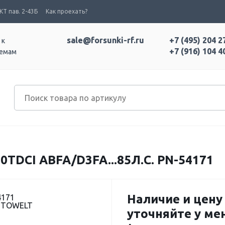
Т пав. 2-43Б
Как проехать?
sale@forsunki-rf.ru
+7 (495) 204 2
 к
+7 (916) 104 4
темам
0TDCI ABFA/D3FA...85Л.С. PN-54171
Наличие и цену
4171
UTOWELT
уточняйте у м