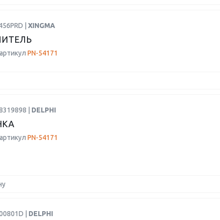
456PRD |
XINGMA
ЛИТЕЛЬ
 артикул
PN-54171
8319898 |
DELPHI
НКА
 артикул
PN-54171
ну
R00801D |
DELPHI