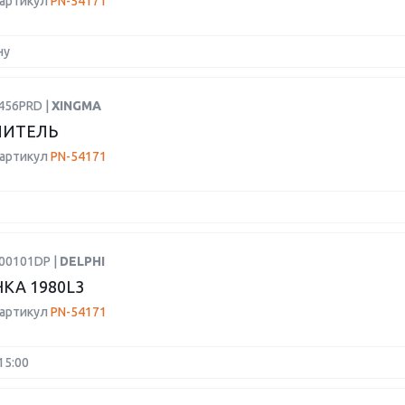
 артикул
PN-54171
ну
456PRD |
XINGMA
ЛИТЕЛЬ
 артикул
PN-54171
R00101DP |
DELPHI
КА 1980L3
 артикул
PN-54171
15:00