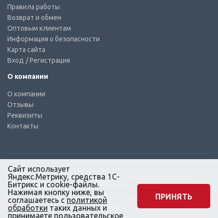
Правила работы
Возврат и обмен
Оптовым клиентам
Информация о безопасности
Карта сайта
Вход
/ Регистрация
О компании
О компании
Отзывы
Реквизиты
Контакты
Сайт использует
Яндекс.Метрику, средства 1С-
© КТС-Дизель – Комплектующие к топливным системам
Все права защищены, 2003 – 2025
Битрикс и cookie-файлы.
Согласие на обработку персональных данных
Нажимая кнопку ниже, вы
ПРИНЯТЬ
соглашаетесь с
политикой
Сайт создан в маркетинговом
обработки
таких данных и
агентстве KLUEV.BZ
принимаете
пользовательское