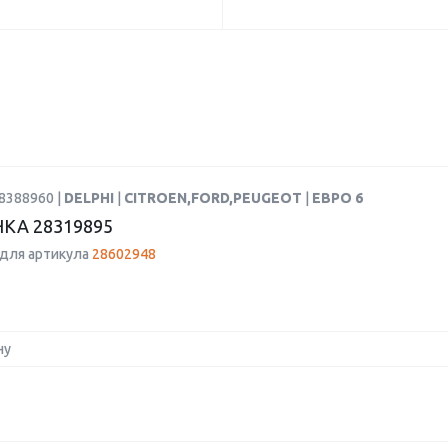
8388960 |
DELPHI
|
CITROEN,FORD,PEUGEOT
|
ЕВРО 6
КА 28319895
для артикула
28602948
ну