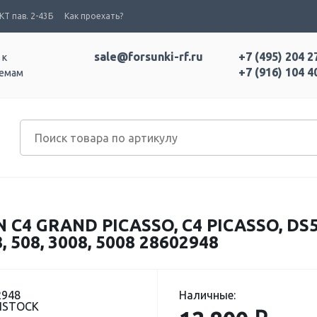
Т пав. 2-43Б
Как проехать?
sale@forsunki-rf.ru
+7 (495) 204 2
 к
+7 (916) 104 4
темам
C4 GRAND PICASSO, C4 PICASSO, DS
508, 3008, 5008 28602948
2948
Наличные:
DISTOCK