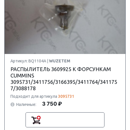
Артикул: BQ1104A |
WUZETEM
РАСПЫЛИТЕЛЬ 3609925 К ФОРСУНКАМ
CUMMINS
3095731/3411756/3166395/3411764/341175
7/3088178
Подходит для артикула
3095731
3 750 ₽
Наличные: