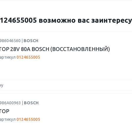
24655005 возможно вас заинтересу
0986046560 |
BOSCH
ТОР 28V 80А BOSCH (ВОССТАНОВЛЕННЫЙ)
 артикул
0124655005
ну
1986A00963 |
BOSCH
ТОР
 артикул
0124655005