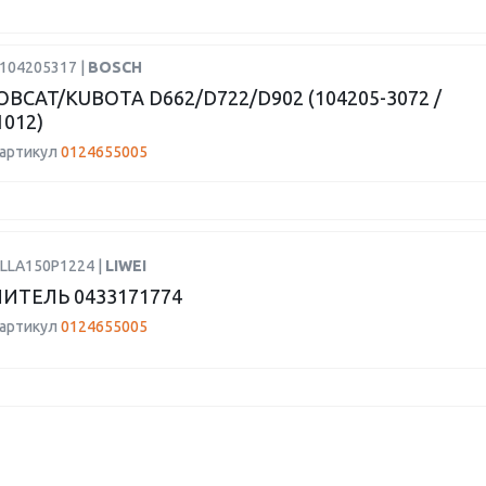
H104205317 |
BOSCH
BCAT/KUBOTA D662/D722/D902 (104205-3072 /
1012)
 артикул
0124655005
DLLA150P1224 |
LIWEI
ИТЕЛЬ 0433171774
 артикул
0124655005