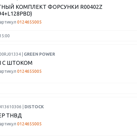
НЫЙ КОМПЛЕКТ ФОРСУНКИ R00402Z
94+L128PBD)
 артикул
0124655005
15:00
00RJ01334 |
GREEN POWER
 С ШТОКОМ
 артикул
0124655005
9413610306 |
DISTOCK
Р ТНВД
 артикул
0124655005