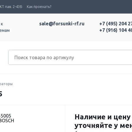
Т пав. 2-43Б
Как проехать?
sale@forsunki-rf.ru
+7 (495) 204 2
 к
+7 (916) 104 4
темам
ераторы
5
Наличие и цену
55005
 BOSCH
уточняйте у м