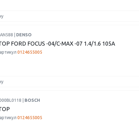
ну
DAN588 |
DENSO
ОР FORD FOCUS -04/C-MAX -07 1.4/1.6 105A
 артикул
0124655005
ну
000BL0118 |
BOSCH
ТОР
 артикул
0124655005