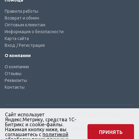
Помощь
Правила работы
Возврат и обмен
Оптовым клиентам
Информация о безопасности
Карта сайта
Вход
/ Регистрация
О компании
О компании
Отзывы
Реквизиты
Контакты
Сайт использует
Яндекс.Метрику, средства 1С-
© КТС-Дизель – Комплектующие к топливным системам
Все права защищены, 2003 – 2025
Битрикс и cookie-файлы.
Согласие на обработку персональных данных
Нажимая кнопку ниже, вы
ПРИНЯТЬ
соглашаетесь с
политикой
Сайт создан в маркетинговом