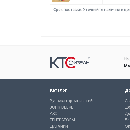
Срок поставки: Уточняйте наличие и це
На
Мо
Каталог
До
Рубрикатор запчастей
Са
JOHN DEERE
До
АКБ
До
ГЕНЕРАТОРЫ
Бе
ДАТЧИКИ
Оп