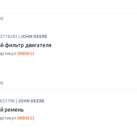
ну
DZ118283 |
JOHN DEERE
й фильтр двигателя
 артикул
AR80653
ну
GX23798 |
JOHN DEERE
й ремень
 артикул
AR80653