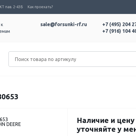
Т пав. 2-43Б
Как проехать?
sale@forsunki-rf.ru
+7 (495) 204 2
 к
+7 (916) 104 4
темам
80653
Наличие и цену
0653
HN DEERE
уточняйте у м