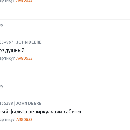
 артикул
AR80653
ну
E34967 |
JOHN DEERE
воздушный
 артикул
AR80653
ну
155288 |
JOHN DEERE
ый фильтр рециркуляции кабины
 артикул
AR80653