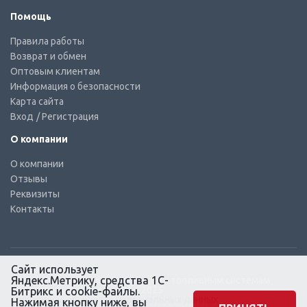
Помощь
Правила работы
Возврат и обмен
Оптовым клиентам
Информация о безопасности
Карта сайта
Вход
/ Регистрация
О компании
О компании
Отзывы
Реквизиты
Контакты
Сайт использует
Яндекс.Метрику, средства 1С-
© КТС-Дизель – Комплектующие к топливным системам
Все права защищены, 2003 – 2025
Битрикс и cookie-файлы.
Согласие на обработку персональных данных
Нажимая кнопку ниже, вы