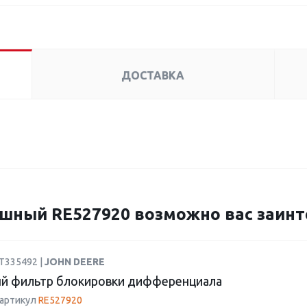
ДОСТАВКА
ный RE527920 возможно вас заинт
AT335492 |
JOHN DEERE
й фильтр блокировки дифференциала
 артикул
RE527920