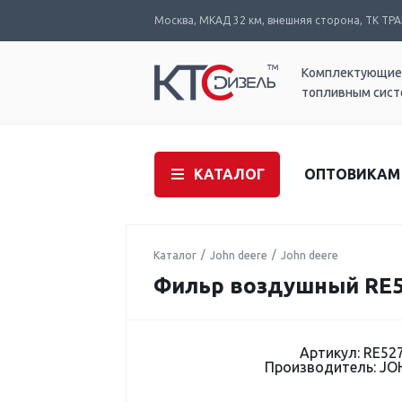
Москва, МКАД 32 км, внешняя сторона, ТК ТРАК
Комплектующие
топливным сис
КАТАЛОГ
ОПТОВИКАМ
Каталог
John deere
John deere
Фильр воздушный RE
Артикул: RE52
Производитель: JO