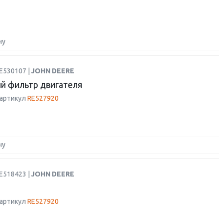
ну
E530107 |
JOHN DEERE
й фильтр двигателя
 артикул
RE527920
ну
E518423 |
JOHN DEERE
 артикул
RE527920