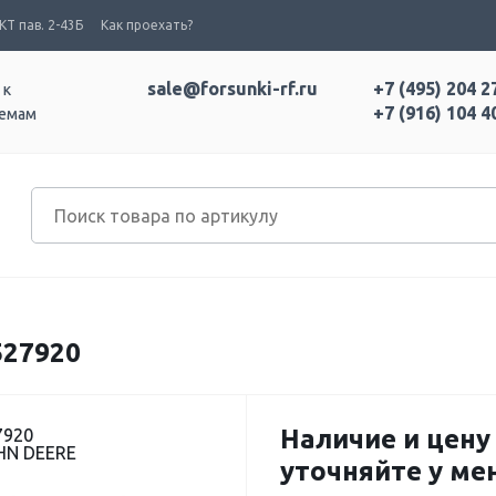
Т пав. 2-43Б
Как проехать?
sale@forsunki-rf.ru
+7 (495) 204 2
 к
+7 (916) 104 4
темам
527920
Наличие и цену
7920
HN DEERE
уточняйте у м