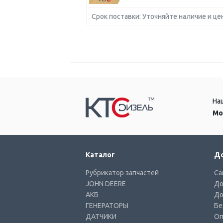
Срок поставки: Уточняйте наличие и це
На
Мо
Каталог
До
Рубрикатор запчастей
Са
JOHN DEERE
До
АКБ
До
ГЕНЕРАТОРЫ
Бе
ДАТЧИКИ
Оп