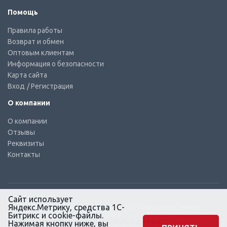
Помощь
Правила работы
Возврат и обмен
Оптовым клиентам
Информация о безопасности
Карта сайта
Вход
/ Регистрация
О компании
О компании
Отзывы
Реквизиты
Контакты
Сайт использует
Яндекс.Метрику, средства 1С-
© КТС-Дизель – Комплектующие к топливным системам
Все права защищены, 2003 – 2025
Битрикс и cookie-файлы.
Согласие на обработку персональных данных
Нажимая кнопку ниже, вы