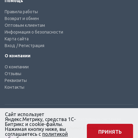
Помощь
Правила работы
Возврат и обмен
Оптовым клиентам
Информация о безопасности
Карта сайта
Вход
/ Регистрация
О компании
О компании
Отзывы
Реквизиты
Контакты
Сайт использует
Яндекс.Метрику, средства 1С-
© КТС-Дизель – Комплектующие к топливным системам
Все права защищены, 2003 – 2025
Битрикс и cookie-файлы.
Согласие на обработку персональных данных
Нажимая кнопку ниже, вы
ПРИНЯТЬ
соглашаетесь с
политикой