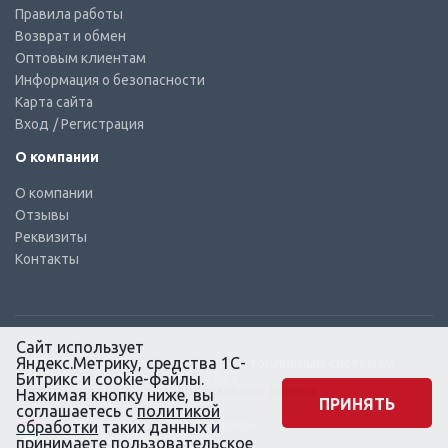
Правила работы
Возврат и обмен
Оптовым клиентам
Информация о безопасности
Карта сайта
Вход
/ Регистрация
О компании
О компании
Отзывы
Реквизиты
Контакты
Сайт использует
Яндекс.Метрику, средства 1С-
© КТС-Дизель – Комплектующие к топливным системам
Все права защищены, 2003 – 2025
Битрикс и cookie-файлы.
Согласие на обработку персональных данных
Нажимая кнопку ниже, вы
ПРИНЯТЬ
соглашаетесь с
политикой
Сайт создан в маркетинговом
обработки
таких данных и
агентстве KLUEV.BZ
принимаете
пользовательское