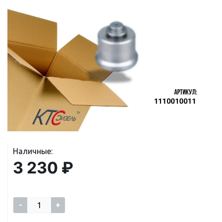
Наличные:
3 230 ₽
-
+