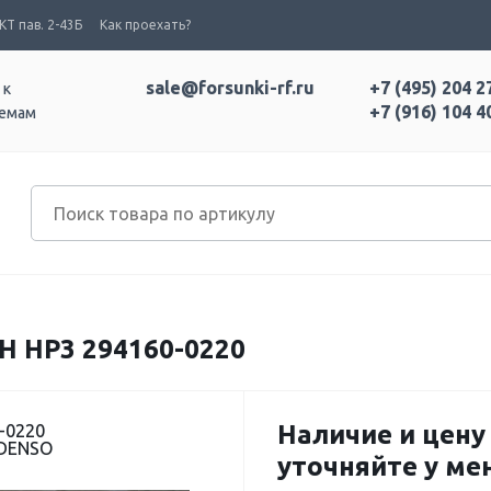
Т пав. 2-43Б
Как проехать?
sale@forsunki-rf.ru
+7 (495) 204 2
 к
+7 (916) 104 4
темам
 HP3 294160-0220
Наличие и цену
-0220
 DENSO
уточняйте у м