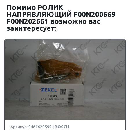
Помимо РОЛИК
НАПРЯВЛЯЮЩИЙ F00N200669
F00N202661 возможно вас
заинтересует:
Артикул: 9461620599 |
BOSCH