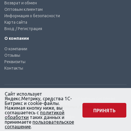
Возврат и обмен
Оптовым клиентам
Информация о безопасности
Карта сайта
Вход
/ Регистрация
О компании
О компании
Отзывы
Реквизиты
Контакты
Сайт использует
Яндекс.Метрику, средства 1С-
© КТС-Дизель – Комплектующие к топливным системам
Все права защищены, 2003 – 2025
Битрикс и cookie-файлы.
Согласие на обработку персональных данных
Нажимая кнопку ниже, вы
ПРИНЯТЬ
соглашаетесь с
политикой
Сайт создан в маркетинговом
обработки
таких данных и
агентстве KLUEV.BZ
принимаете
пользовательское
соглашение
.