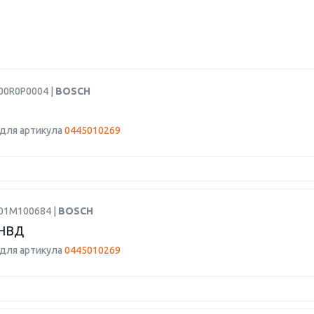
00R0P0004 |
BOSCH
для артикула
0445010269
F01M100684 |
BOSCH
НВД
для артикула
0445010269