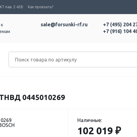
Т пав. 2-43Б
Как проехать?
sale@forsunki-rf.ru
+7 (495) 204 2
 к
+7 (916) 104 4
темам
НВД 0445010269
10269
Наличные:
 BOSCH
102 019 ₽