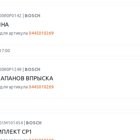
00R0P0142 |
BOSCH
ИНА
для артикула
0445010269
17:00
00R0P1249 |
BOSCH
ЛАПАНОВ ВПРЫСКА
для артикула
0445010269
F01M101454 |
BOSCH
ПЛЕКТ CP1