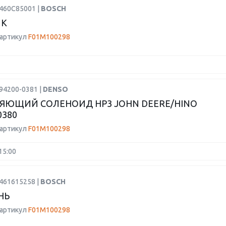
1460C85001 |
BOSCH
ИК
 артикул
F01M100298
94200-0381 |
DENSO
ЯЮЩИЙ СОЛЕНОИД HP3 JOHN DEERE/HINO
0380
 артикул
F01M100298
15:00
9461615258 |
BOSCH
НЬ
 артикул
F01M100298