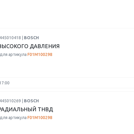
0445010418 |
BOSCH
ВЫСОКОГО ДАВЛЕНИЯ
для артикула
F01M100298
17:00
0445010269 |
BOSCH
РАДИАЛЬНЫЙ ТНВД
для артикула
F01M100298