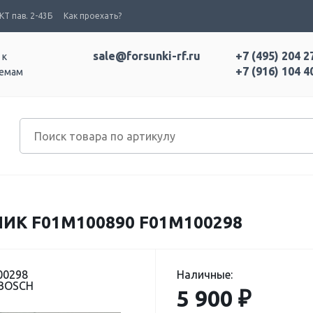
Т пав. 2-43Б
Как проехать?
sale@forsunki-rf.ru
+7 (495) 204 2
 к
+7 (916) 104 4
темам
К F01M100890 F01M100298
00298
Наличные:
 BOSCH
5 900 ₽