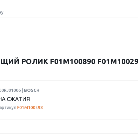
ну
ИЙ РОЛИК F01M100890 F01M100298
00RJ01006 |
BOSCH
НА СЖАТИЯ
 артикул
F01M100298