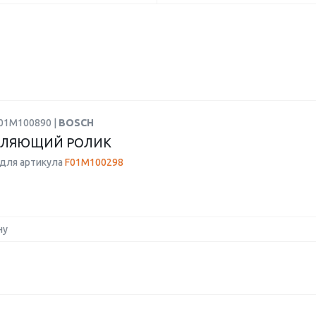
F01M100890 |
BOSCH
ВЛЯЮЩИЙ РОЛИК
для артикула
F01M100298
ну