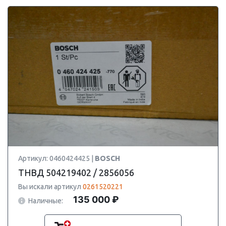
Артикул: 0460424425 |
BOSCH
ТНВД 504219402 / 2856056
Вы искали артикул
0261520221
135 000 ₽
Наличные: