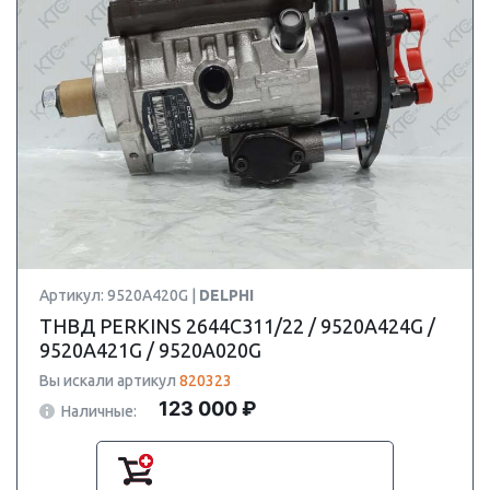
Артикул: 9520A420G |
DELPHI
ТНВД PERKINS 2644C311/22 / 9520A424G /
9520A421G / 9520A020G
Вы искали артикул
820323
123 000 ₽
Наличные: