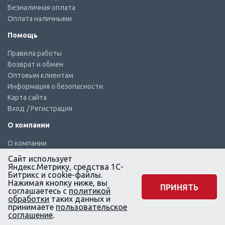
Безналичная оплата
Оплата наличными
Помощь
Правила работы
Возврат и обмен
Оптовым клиентам
Информация о безопасности
Карта сайта
Вход
/ Регистрация
О компании
О компании
Отзывы
Сайт использует
Реквизиты
Яндекс.Метрику, средства 1С-
Битрикс и cookie-файлы.
Контакты
Нажимая кнопку ниже, вы
ПРИНЯТЬ
соглашаетесь с
политикой
обработки
таких данных и
принимаете
пользовательское
соглашение
.