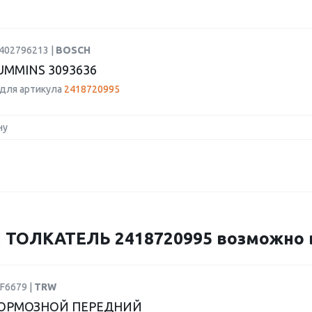
0402796213 |
BOSCH
UMMINS 3093636
для артикула
2418720995
ну
ОЛКАТЕЛЬ 2418720995 возможно ва
F6679 |
TRW
ОРМОЗНОЙ ПЕРЕДНИЙ