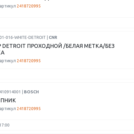
 артикул
2418720995
601-016-WHITE-DETROIT |
CNR
 DETROIT ПРОХОДНОЙ /БЕЛАЯ МЕТКА/БЕЗ
КА
 артикул
2418720995
2410914001 |
BOSCH
ПНИК
 артикул
2418720995
17:00