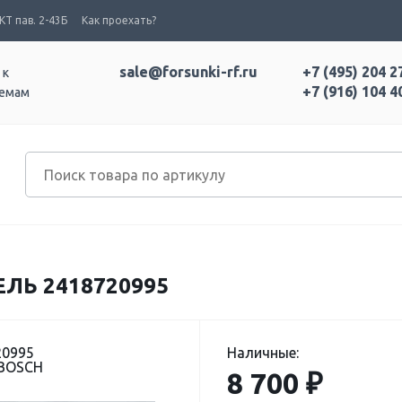
Т пав. 2-43Б
Как проехать?
sale@forsunki-rf.ru
+7 (495) 204 2
 к
+7 (916) 104 4
темам
ЛЬ 2418720995
20995
Наличные:
 BOSCH
8 700 ₽