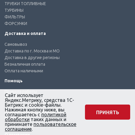
ТРУБКИ ТОПЛИВНЫЕ
ТУРБИНЫ
ФИЛЬТРЫ
ФОРСУНКИ
Доставка и оплата
Самовывоз
Доставка по г. Москва и МО
Доставка в другие регионы
Безналичная оплата
Оплата наличными
Помощь
Правила работы
Сайт использует
Возврат и обмен
Яндекс.Метрику, средства 1С-
Битрикс и cookie-файлы.
Оптовым клиентам
Нажимая кнопку ниже, вы
Информация о безопасности
ПРИНЯТЬ
соглашаетесь с
политикой
Карта сайта
обработки
таких данных и
принимаете
пользовательское
Вход
/ Регистрация
соглашение
.
О компании