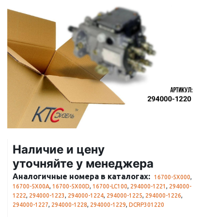
Наличие и цену
уточняйте у менеджера
Аналогичные номера в каталогах:
16700-5X000
,
16700-5X00A
,
16700-5X00D
,
16700-LC100
,
294000-1221
,
294000-
1222
,
294000-1223
,
294000-1224
,
294000-1225
,
294000-1226
,
294000-1227
,
294000-1228
,
294000-1229
,
DCRP301220