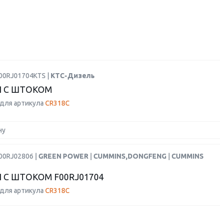
F00RJ01704KTS |
КТС-Дизель
 С ШТОКОМ
для артикула
CR318C
ну
00RJ02806 |
GREEN POWER
|
CUMMINS,DONGFENG
|
CUMMINS
 С ШТОКОМ F00RJ01704
для артикула
CR318C