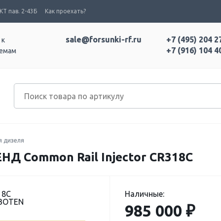
Т пав. 2-43Б
Как проехать?
sale@forsunki-rf.ru
+7 (495) 204 2
 к
+7 (916) 104 4
темам
я дизеля
 Common Rail Injector CR318C
18C
Наличные:
 BOTEN
985 000 ₽