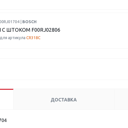
00RJ01704 |
BOSCH
 С ШТОКОМ F00RJ02806
для артикула
CR318C
ДОСТАВКА
704