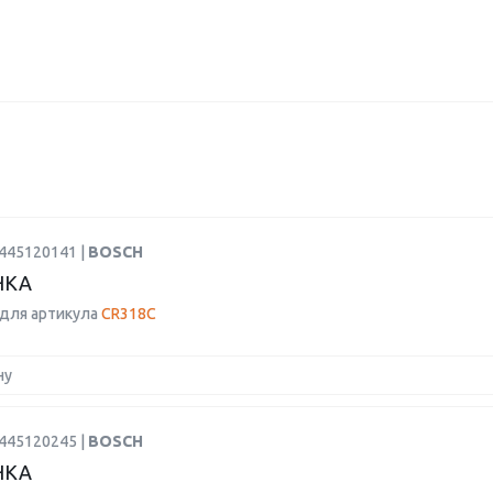
0445120141 |
BOSCH
НКА
для артикула
CR318C
ну
0445120245 |
BOSCH
НКА