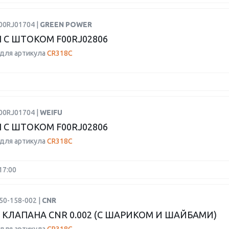
00RJ01704 |
GREEN POWER
 С ШТОКОМ F00RJ02806
для артикула
CR318C
00RJ01704 |
WEIFU
 С ШТОКОМ F00RJ02806
для артикула
CR318C
17:00
50-158-002 |
CNR
 КЛАПАНА CNR 0.002 (С ШАРИКОМ И ШАЙБАМИ)