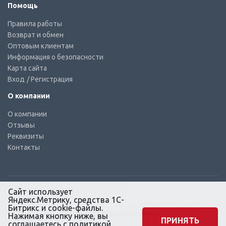
Помощь
Правила работы
Возврат и обмен
Оптовым клиентам
Информация о безопасности
Карта сайта
Вход
/ Регистрация
О компании
О компании
Отзывы
Реквизиты
Контакты
Сайт использует
Яндекс.Метрику, средства 1С-
© КТС-Дизель – Комплектующие к топливным системам
Все права защищены, 2003 – 2025
Битрикс и cookie-файлы.
Согласие на обработку персональных данных
Нажимая кнопку ниже, вы
ПРИНЯТЬ
соглашаетесь с
политикой