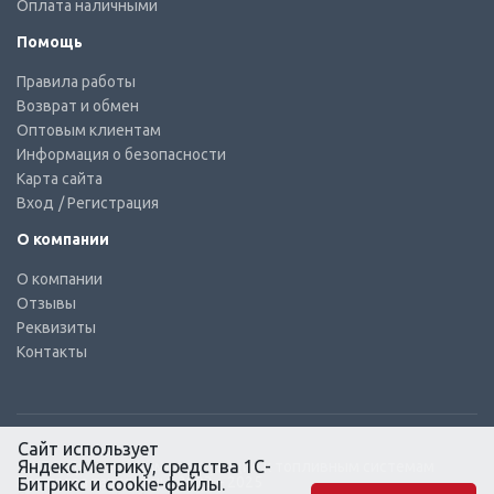
Оплата наличными
Помощь
Правила работы
Возврат и обмен
Оптовым клиентам
Информация о безопасности
Карта сайта
Вход
/ Регистрация
О компании
О компании
Отзывы
Реквизиты
Контакты
Сайт использует
Яндекс.Метрику, средства 1С-
© КТС-Дизель – Комплектующие к топливным системам
Все права защищены, 2003 – 2025
Битрикс и cookie-файлы.