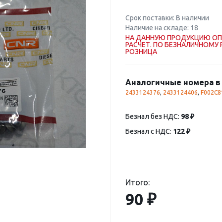
Срок поставки: В наличии
Наличие на складе: 18
НА ДАННУЮ ПРОДУКЦИЮ ОП
РАСЧЕТ. ПО БЕЗНАЛИЧНОМУ 
РОЗНИЦА
Аналогичные номера в 
2433124376
,
2433124406
,
F002C8
Безнал без НДС:
98 ₽
Безнал с НДС:
122 ₽
Итого:
90 ₽