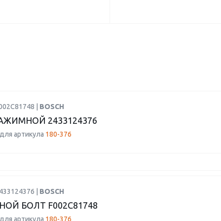
F002C81748 |
BOSCH
АЖИМНОЙ 2433124376
для артикула
180-376
2433124376 |
BOSCH
ОЙ БОЛТ F002C81748
для артикула
180-376