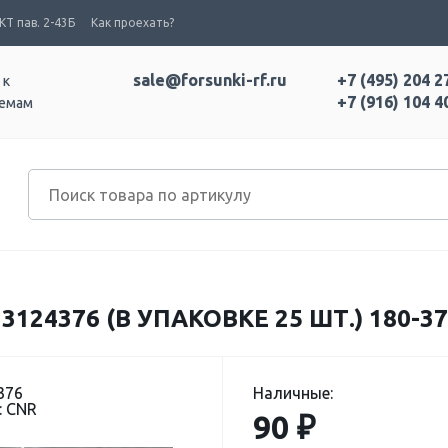
Т пав. 2-43Б
Как проехать?
sale@forsunki-rf.ru
+7 (495) 204 2
 к
+7 (916) 104 4
темам
24376 (В УПАКОВКЕ 25 ШТ.) 180-37
376
Наличные:
: CNR
90 ₽