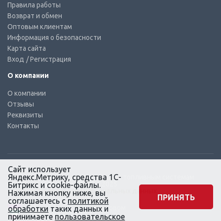
Правила работы
Возврат и обмен
Оптовым клиентам
Информация о безопасности
Карта сайта
Вход
/ Регистрация
О компании
О компании
Отзывы
Реквизиты
Контакты
Сайт использует
Яндекс.Метрику, средства 1С-
© КТС-Дизель – Комплектующие к топливным системам
Все права защищены, 2003 – 2025
Битрикс и cookie-файлы.
Согласие на обработку персональных данных
Нажимая кнопку ниже, вы
ПРИНЯТЬ
соглашаетесь с
политикой
Сайт создан в маркетинговом
обработки
таких данных и
агентстве KLUEV.BZ
принимаете
пользовательское