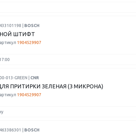
2433101198 |
BOSCH
НОЙ ШТИФТ
 артикул
1904529907
17:00
00-013-GREEN |
CNR
ДЛЯ ПРИТИРКИ ЗЕЛЕНАЯ (3 МИКРОНА)
 артикул
1904529907
ну
1463386301 |
BOSCH