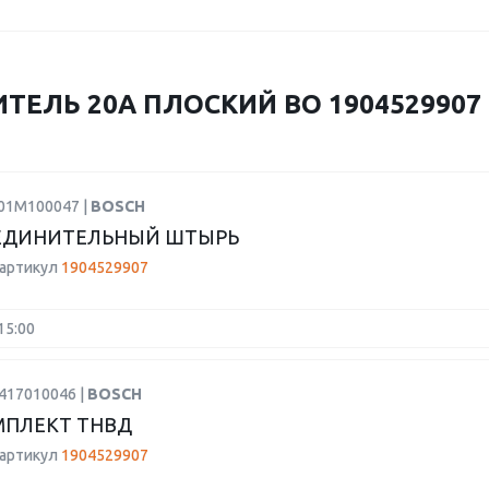
ЕЛЬ 20А ПЛОСКИЙ BO 1904529907 
F01M100047 |
BOSCH
ЕДИНИТЕЛЬНЫЙ ШТЫРЬ
 артикул
1904529907
15:00
2417010046 |
BOSCH
МПЛЕКТ ТНВД
 артикул
1904529907