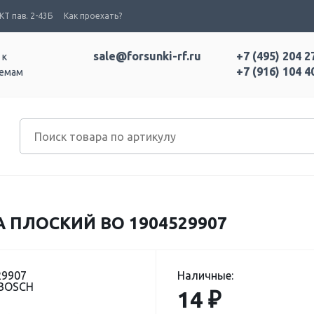
Т пав. 2-43Б
Как проехать?
sale@forsunki-rf.ru
+7 (495) 204 2
 к
+7 (916) 104 4
темам
 ПЛОСКИЙ BO 1904529907
29907
Наличные:
 BOSCH
14 ₽