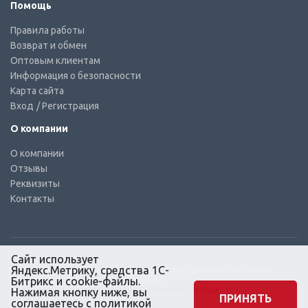
Помощь
Правила работы
Возврат и обмен
Оптовым клиентам
Информация о безопасности
Карта сайта
Вход
/ Регистрация
О компании
О компании
Отзывы
Реквизиты
Контакты
Сайт использует
Яндекс.Метрику, средства 1С-
© КТС-Дизель – Комплектующие к топливным системам
Все права защищены, 2003 – 2025
Битрикс и cookie-файлы.
Согласие на обработку персональных данных
Нажимая кнопку ниже, вы
ПРИНЯТЬ
соглашаетесь с
политикой