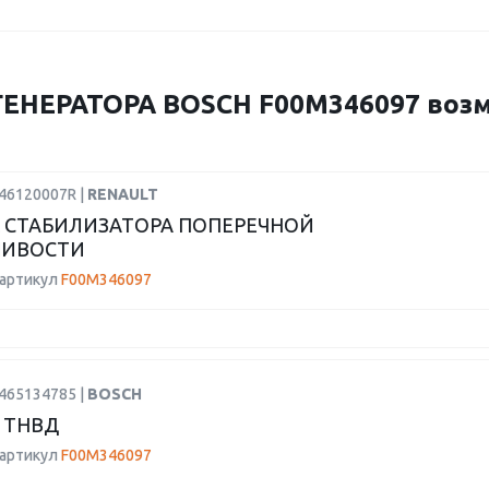
ЕНЕРАТОРА BOSCH F00M346097 возм
546120007R |
RENAULT
 СТАБИЛИЗАТОРА ПОПЕРЕЧНОЙ
ЧИВОСТИ
 артикул
F00M346097
1465134785 |
BOSCH
 ТНВД
 артикул
F00M346097