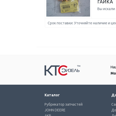
ГАЙКА
Вы искали
Срок поставки: Уточняйте наличие и це
На
Мо
Каталог
До
Рубрикатор запчастей
Са
JOHN DEERE
До
АКБ
До