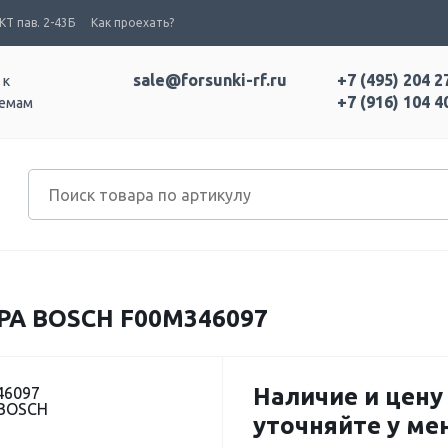
Т пав. 2-43Б
Как проехать?
sale@forsunki-rf.ru
+7 (495) 204 2
 к
+7 (916) 104 4
темам
РА BOSCH F00M346097
Наличие и цену
46097
 BOSCH
уточняйте у м