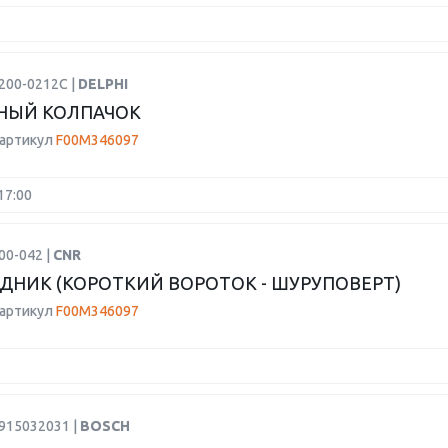
200-0212C |
DELPHI
НЫЙ КОЛПАЧОК
 артикул
F00M346097
17:00
00-042 |
CNR
ДНИК (КОРОТКИЙ ВОРОТОК - ШУРУПОВЕРТ)
 артикул
F00M346097
2915032031 |
BOSCH