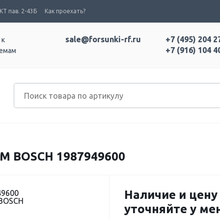
Т пав. 2-43Б
Как проехать?
sale@forsunki-rf.ru
+7 (495) 204 2
 к
+7 (916) 104 4
темам
MM BOSCH 1987949600
Наличие и цену
49600
 BOSCH
уточняйте у м