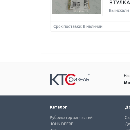
ВТУЛКА
Вы искали
Срок поставки: В наличии
На
Мо
Каталог
До
Рубрикатор запчастей
Са
JOHN DEERE
До