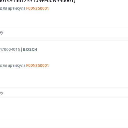
0014+1467255103+F00N350001)
для артикула
F00N350001
ну
0470004015 |
BOSCH
для артикула
F00N350001
ну