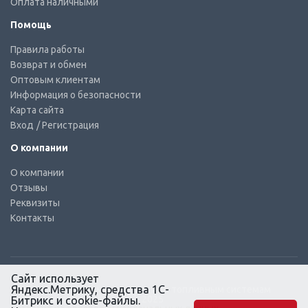
Оплата наличными
Помощь
Правила работы
Возврат и обмен
Оптовым клиентам
Информация о безопасности
Карта сайта
Вход
/ Регистрация
О компании
О компании
Отзывы
Реквизиты
Контакты
Сайт использует
Яндекс.Метрику, средства 1С-
© КТС-Дизель – Комплектующие к топливным системам
Все права защищены, 2003 – 2025
Битрикс и cookie-файлы.