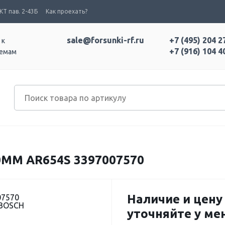
Т пав. 2-43Б
Как проехать?
sale@forsunki-rf.ru
+7 (495) 204 2
 к
+7 (916) 104 4
темам
ММ AR654S 3397007570
Наличие и цену
07570
 BOSCH
уточняйте у м