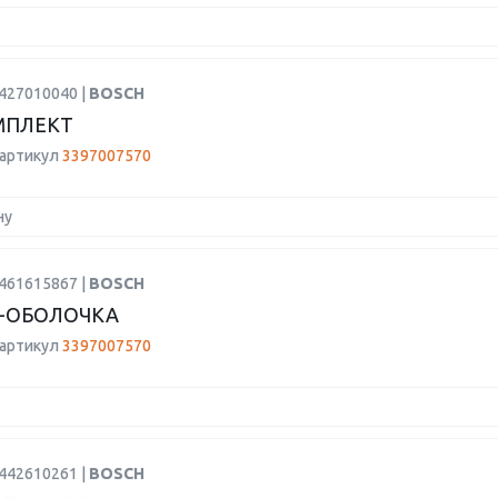
2427010040 |
BOSCH
МПЛЕКТ
 артикул
3397007570
ну
9461615867 |
BOSCH
-ОБОЛОЧКА
 артикул
3397007570
9442610261 |
BOSCH