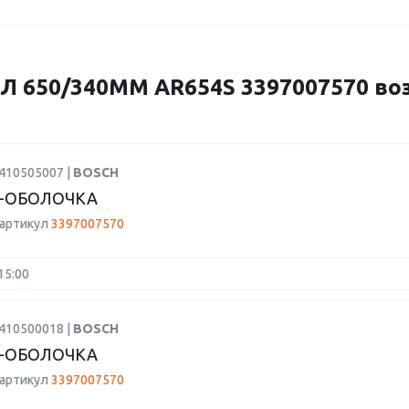
 650/340ММ AR654S 3397007570 во
2410505007 |
BOSCH
-ОБОЛОЧКА
 артикул
3397007570
15:00
2410500018 |
BOSCH
-ОБОЛОЧКА
 артикул
3397007570