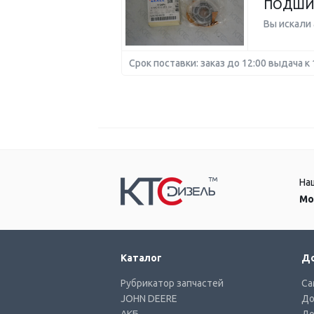
ПОДШИ
Вы искали
Срок поставки: заказ до 12:00 выдача к 
На
Мо
Каталог
До
Рубрикатор запчастей
Са
JOHN DEERE
До