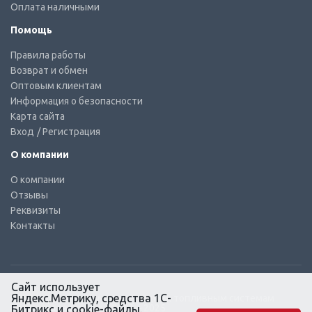
Оплата наличными
Помощь
Правила работы
Возврат и обмен
Оптовым клиентам
Информация о безопасности
Карта сайта
Вход
/ Регистрация
О компании
О компании
Отзывы
Реквизиты
Контакты
Сайт использует
Яндекс.Метрику, средства 1С-
© КТС-Дизель – Комплектующие к топливным системам
Все права защищены, 2003 – 2025
Битрикс и cookie-файлы.