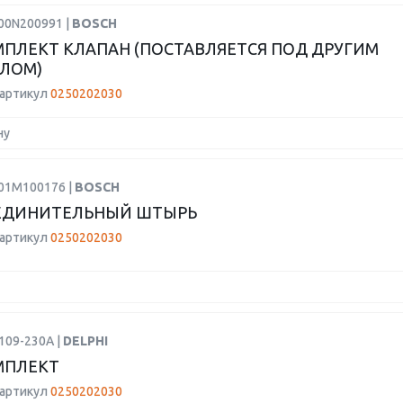
F00N200991 |
BOSCH
ПЛЕКТ КЛАПАН (ПОСТАВЛЯЕТСЯ ПОД ДРУГИМ
ЛОМ)
 артикул
0250202030
ну
F01M100176 |
BOSCH
ЕДИНИТЕЛЬНЫЙ ШТЫРЬ
 артикул
0250202030
109-230A |
DELPHI
МПЛЕКТ
 артикул
0250202030