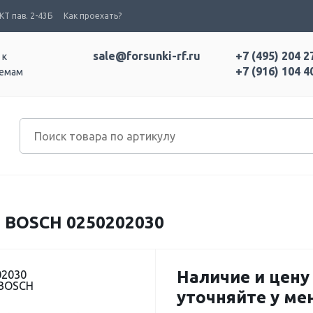
Т пав. 2-43Б
Как проехать?
sale@forsunki-rf.ru
+7 (495) 204 2
 к
+7 (916) 104 4
темам
BOSCH 0250202030
Наличие и цену
02030
 BOSCH
уточняйте у м