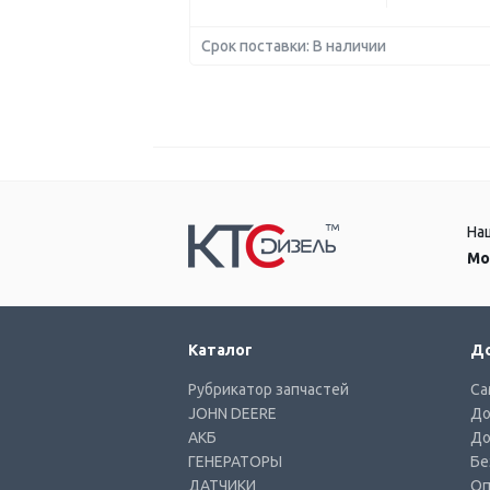
Срок поставки: В наличии
На
Мо
Каталог
До
Рубрикатор запчастей
Са
JOHN DEERE
До
АКБ
До
ГЕНЕРАТОРЫ
Бе
ДАТЧИКИ
Оп