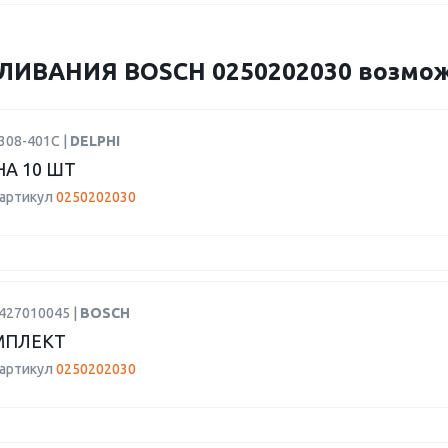
ИВАНИЯ BOSCH 0250202030 возможн
308-401C |
DELPHI
А 10 ШТ
 артикул
0250202030
2427010045 |
BOSCH
МПЛЕКТ
 артикул
0250202030