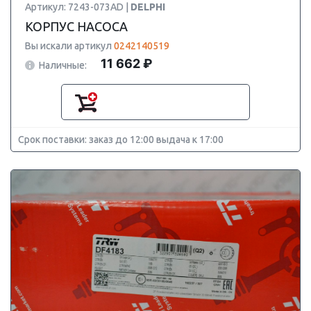
Артикул: 7243-073AD |
DELPHI
КОРПУС НАСОСА
Вы искали артикул
0242140519
11 662 ₽
Наличные:
Срок поставки: заказ до 12:00 выдача к 17:00