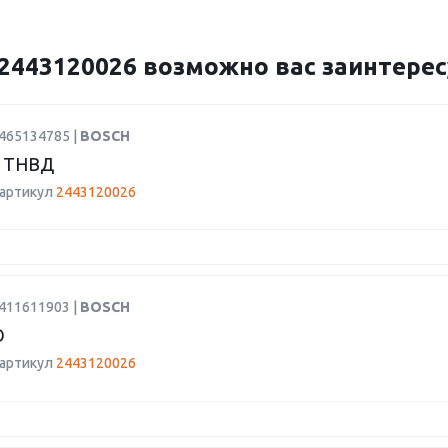
443120026 возможно вас заинтерес
1465134785 |
BOSCH
 ТНВД
 артикул
2443120026
9411611903 |
BOSCH
О
 артикул
2443120026