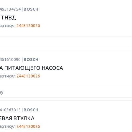
1465134754 |
BOSCH
 ТНВД
 артикул
2443120026
9461610090 |
BOSCH
А ПИТАЮЩЕГО НАСОСА
 артикул
2443120026
ну
2410363015 |
BOSCH
ВАЯ ВТУЛКА
 артикул
2443120026