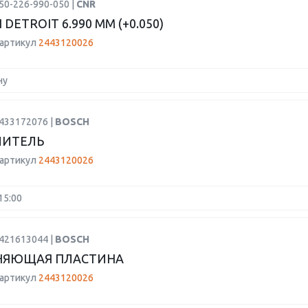
50-226-990-050 |
CNR
DETROIT 6.990 ММ (+0.050)
 артикул
2443120026
ну
0433172076 |
BOSCH
ЛИТЕЛЬ
 артикул
2443120026
15:00
9421613044 |
BOSCH
НЯЮЩАЯ ПЛАСТИНА
 артикул
2443120026