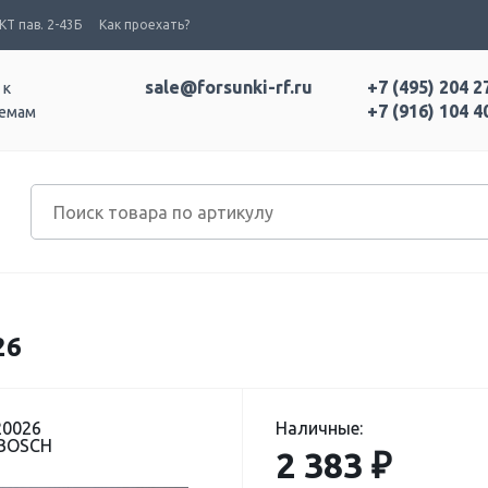
Т пав. 2-43Б
Как проехать?
sale@forsunki-rf.ru
+7 (495) 204 2
 к
+7 (916) 104 4
темам
26
20026
Наличные:
 BOSCH
2 383 ₽