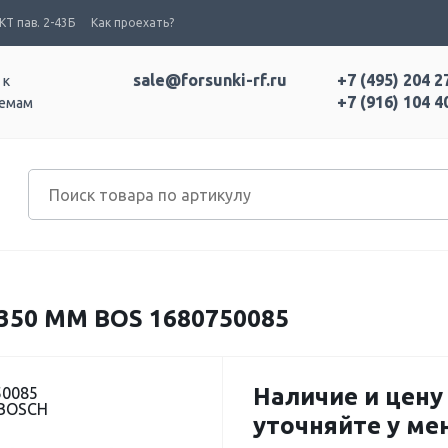
Т пав. 2-43Б
Как проехать?
sale@forsunki-rf.ru
+7 (495) 204 2
 к
+7 (916) 104 4
темам
350 MM BOS 1680750085
Наличие и цену
50085
 BOSCH
уточняйте у м