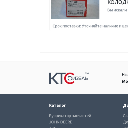
КОЛОД
Вы искали
Срок поставки: Уточняйте наличие и це
На
Мо
Каталог
До
Рубрикатор запчастей
Са
JOHN DEERE
До