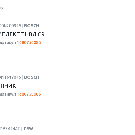
ну
F00N200999 |
BOSCH
ПЛЕКТ ТНВД CR
 артикул
1680750085
9411617075 |
BOSCH
ПНИК
 артикул
1680750085
GDB3494AT |
TRW