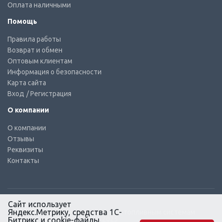
Оплата наличными
Помощь
Правила работы
Возврат и обмен
Оптовым клиентам
Информация о безопасности
Карта сайта
Вход
/ Регистрация
О компании
О компании
Отзывы
Реквизиты
Контакты
Сайт использует
Яндекс.Метрику, средства 1С-
© КТС-Дизель – Комплектующие к топливным системам
Все права защищены, 2003 – 2025
Битрикс и cookie-файлы.