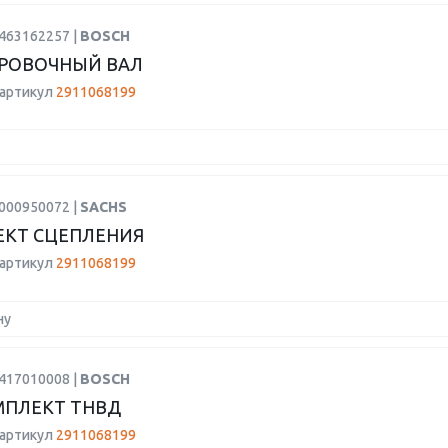
1463162257 |
BOSCH
РОВОЧНЫЙ ВАЛ
 артикул
2911068199
3000950072 |
SACHS
КТ СЦЕПЛЕНИЯ
 артикул
2911068199
ну
1417010008 |
BOSCH
МПЛЕКТ ТНВД
 артикул
2911068199