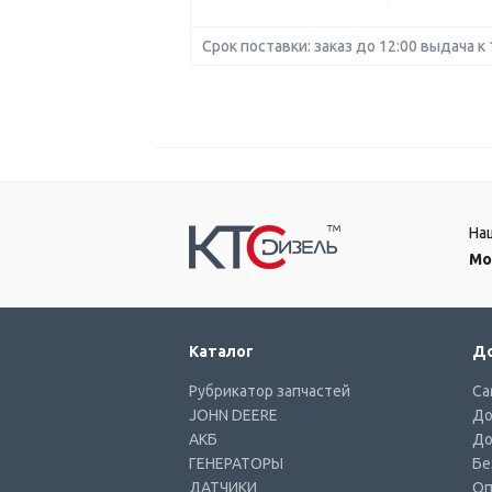
Срок поставки: заказ до 12:00 выдача к 
На
Мо
Каталог
До
Рубрикатор запчастей
Са
JOHN DEERE
До
АКБ
До
ГЕНЕРАТОРЫ
Бе
ДАТЧИКИ
Оп