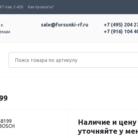
Т пав. 2-43Б
Как проехать?
sale@forsunki-rf.ru
+7 (495) 204 2
 к
+7 (916) 104 4
темам
99
Наличие и цену
68199
 BOSCH
уточняйте у м