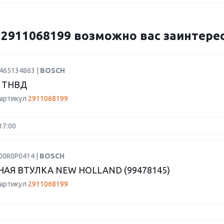
911068199 возможно вас заинтерес
1465134863 |
BOSCH
 ТНВД
 артикул
2911068199
17:00
00R0P0414 |
BOSCH
АЯ ВТУЛКА NEW HOLLAND (99478145)
 артикул
2911068199